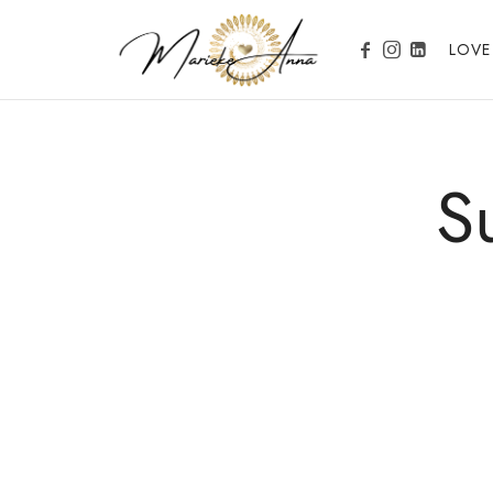
Marieke Anna
LOVE
Become your Nature
S