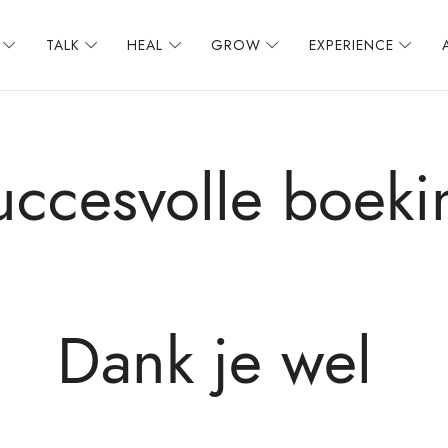
TALK
HEAL
GROW
EXPERIENCE
uccesvolle boeki
Dank je wel