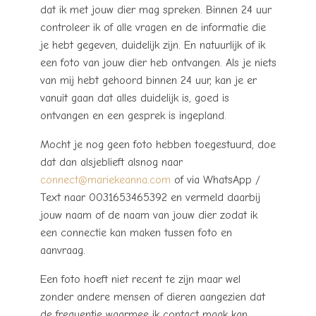
dat ik met jouw dier mag spreken. Binnen 24 uur
controleer ik of alle vragen en de informatie die
je hebt gegeven, duidelijk zijn. En natuurlijk of ik
een foto van jouw dier heb ontvangen. Als je niets
van mij hebt gehoord binnen 24 uur, kan je er
vanuit gaan dat alles duidelijk is, goed is
ontvangen en een gesprek is ingepland.
Mocht je nog geen foto hebben toegestuurd, doe
dat dan alsjeblieft alsnog naar
connect@mariekeanna.com
of via WhatsApp /
Text naar 0031653465392 en vermeld daarbij
jouw naam of de naam van jouw dier zodat ik
een connectie kan maken tussen foto en
aanvraag.
Een foto hoeft niet recent te zijn maar wel
zonder andere mensen of dieren aangezien dat
de frequentie waarmee ik contact maak kan